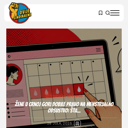
Radnička abeceda
Dok se gradovi prazne od vrućine, mnogi i dalje
rade...
10 JULA, 2026