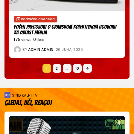
Radnička abeceda
Počeli pregovori o Granskom kolektivnom ugovoru
za oblast medija
178
0
views
likes
BY
ADMIN ADMIN
26 JUNA, 2026
1
2
…
10
SINDIKALNI TV
Gledaj, uči, reaguj