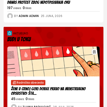
Danas protest zbog nepotpisivanja OKU
197
0
views
likes
BY
ADMIN ADMIN
25 JUNA, 2026
AKTUELNO
Budi u toku
Radnička abeceda
Žene u Crnoj Gori dobile pravo na menstrualno
odsustvo: Šta...
45
0
views
likes
BY
TIJANA RADULOVIĆ
28 JULA, 2026