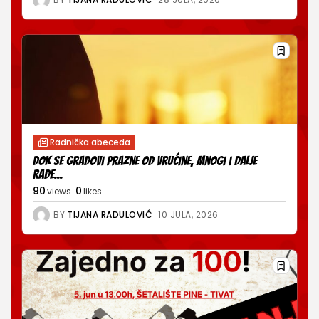
Radnička abeceda
Dok se gradovi prazne od vrućine, mnogi i dalje
rade...
90
0
views
likes
BY
TIJANA RADULOVIĆ
10 JULA, 2026