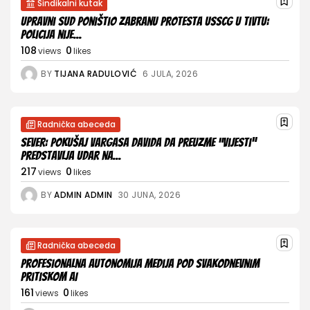
Sindikalni kutak
Upravni sud poništio zabranu protesta USSCG u Tivtu:
Policija nije...
108
0
views
likes
BY
TIJANA RADULOVIĆ
6 JULA, 2026
Radnička abeceda
Sever: Pokušaj Vargasa Davida da preuzme “Vijesti”
predstavlja udar na...
217
0
views
likes
BY
ADMIN ADMIN
30 JUNA, 2026
Radnička abeceda
Profesionalna autonomija medija pod svakodnevnim
pritiskom AI
161
0
views
likes