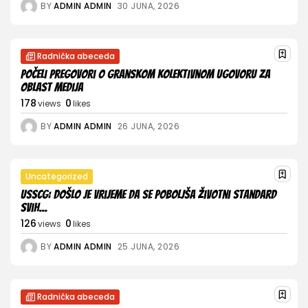
BY
ADMIN ADMIN
30 JUNA, 2026
Radnička abeceda
Počeli pregovori o Granskom kolektivnom ugovoru za
oblast medija
178
0
views
likes
BY
ADMIN ADMIN
26 JUNA, 2026
Uncategorized
USSCG: Došlo je vrijeme da se poboljša životni standard
svih...
126
0
views
likes
BY
ADMIN ADMIN
25 JUNA, 2026
Radnička abeceda