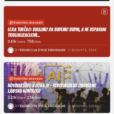
Radnička abeceda
Lejla Turčilo: Birajmo da budemo budni, a ne uspavani
trivijalizacijom...
3.61k
756
views
likes
BY
REDAKCIJA DVIJE SINDIKALNE
13 AUGUSTA, 2024
Radnička abeceda
Novinarstvo u doba AI – Revolucija uz obaveznu
ljudsku kontrolu
2.21k
228
views
likes
BY
REDAKCIJA DVIJE SINDIKALNE
18 AUGUSTA, 2024