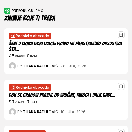
PREPORUČUJEMO
Znanje koje ti treba
Radnička abeceda
Žene u Crnoj Gori dobile pravo na menstrualno odsustvo:
Šta...
45
0
views
likes
BY
TIJANA RADULOVIĆ
28 JULA, 2026
Radnička abeceda
Dok se gradovi prazne od vrućine, mnogi i dalje rade...
90
0
views
likes
BY
TIJANA RADULOVIĆ
10 JULA, 2026