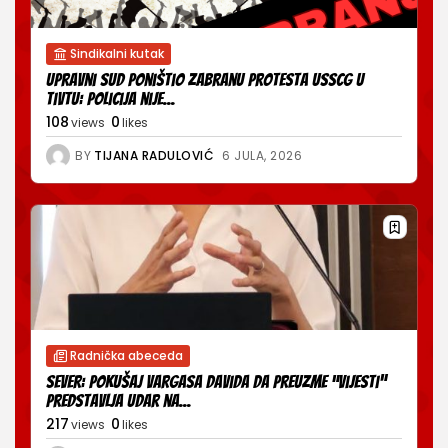
Sindikalni kutak
Upravni sud poništio zabranu protesta USSCG u
Tivtu: Policija nije...
108
0
views
likes
BY
TIJANA RADULOVIĆ
6 JULA, 2026
Radnička abeceda
Sever: Pokušaj Vargasa Davida da preuzme “Vijesti”
predstavlja udar na...
217
0
views
likes