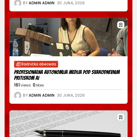
BY
ADMIN ADMIN
30 JUNA, 2026
Radnička abeceda
Profesionalna autonomija medija pod svakodnevnim
pritiskom AI
161
0
views
likes
BY
ADMIN ADMIN
30 JUNA, 2026