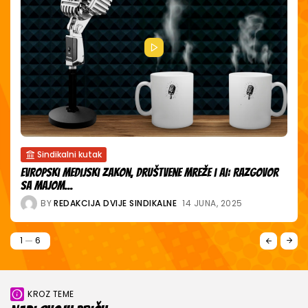
Siguran teren
Život iza objektiva – prijetnje zaposlenima u medijima
BY
REDAKCIJA DVIJE SINDIKALNE
14 JUNA, 2025
2
6
KROZ TEME