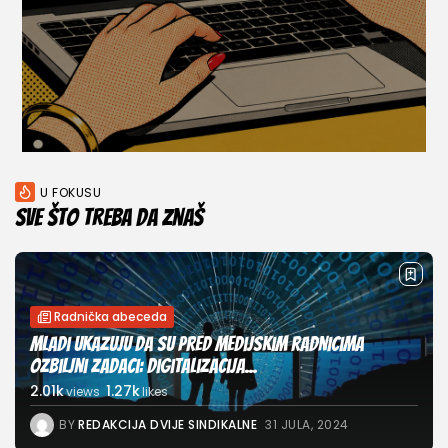
U FOKUSU
Sve što treba da znaš
Radnička abeceda
Mladi ukazuju da su pred medijskim radnicima
ozbiljni zadaci: Digitalizacija...
2.01k
1.27k
views
likes
BY
REDAKCIJA DVIJE SINDIKALNE
31 JULA, 2024