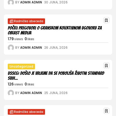
BY
ADMIN ADMIN
30 JUNA, 2026
Radnička abeceda
Počeli pregovori o Granskom kolektivnom ugovoru za
oblast medija
179
0
views
likes
BY
ADMIN ADMIN
26 JUNA, 2026
Uncategorized
USSCG: Došlo je vrijeme da se poboljša životni standard
svih...
126
0
views
likes
BY
ADMIN ADMIN
25 JUNA, 2026
Radnička abeceda