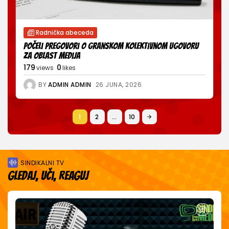
Radnička abeceda
Počeli pregovori o Granskom kolektivnom ugovoru
za oblast medija
179
0
views
likes
BY
ADMIN ADMIN
26 JUNA, 2026
1
2
…
10
SINDIKALNI TV
Gledaj, uči, reaguj