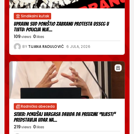
Sindikalni kutak
Upravni sud poništio zabranu protesta USSCG u
Tivtu: Policija nije...
109
0
views
likes
BY
TIJANA RADULOVIĆ
6 JULA, 2026
Radnička abeceda
Sever: Pokušaj Vargasa Davida da preuzme “Vijesti”
predstavlja udar na...
219
0
views
likes