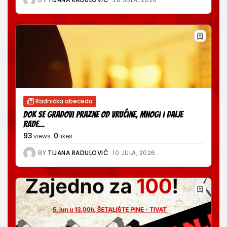
Radnička abeceda
Dok se gradovi prazne od vrućine, mnogi i dalje
rade...
93
0
views
likes
BY
TIJANA RADULOVIĆ
10 JULA, 2026