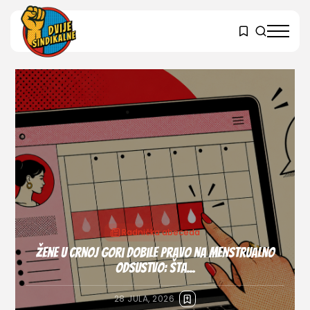
Radnička abeceda
Dok se gradovi prazne od vrućine, mnogi i dalje
rade...
10 JULA, 2026