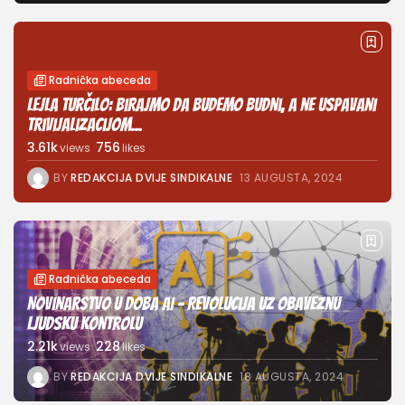
Radnička abeceda
Lejla Turčilo: Birajmo da budemo budni, a ne uspavani
trivijalizacijom...
3.61k
756
views
likes
BY
REDAKCIJA DVIJE SINDIKALNE
13 AUGUSTA, 2024
Radnička abeceda
Novinarstvo u doba AI – Revolucija uz obaveznu
ljudsku kontrolu
2.21k
228
views
likes
BY
REDAKCIJA DVIJE SINDIKALNE
18 AUGUSTA, 2024