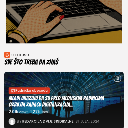
U FOKUSU
Sve što treba da znaš
Radnička abeceda
Mladi ukazuju da su pred medijskim radnicima
ozbiljni zadaci: Digitalizacija...
2.01k
1.27k
views
likes
BY
REDAKCIJA DVIJE SINDIKALNE
31 JULA, 2024