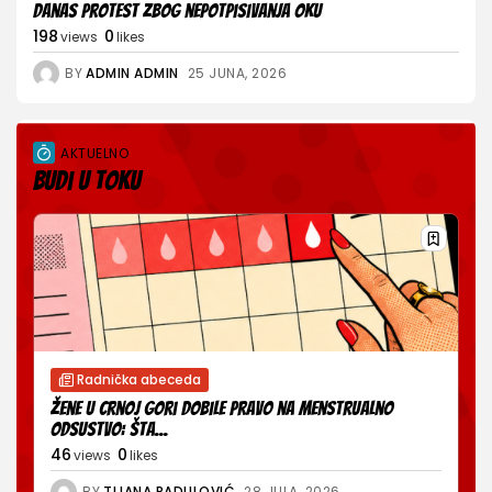
Danas protest zbog nepotpisivanja OKU
198
0
views
likes
BY
ADMIN ADMIN
25 JUNA, 2026
AKTUELNO
Budi u toku
Radnička abeceda
Žene u Crnoj Gori dobile pravo na menstrualno
odsustvo: Šta...
46
0
views
likes
BY
TIJANA RADULOVIĆ
28 JULA, 2026