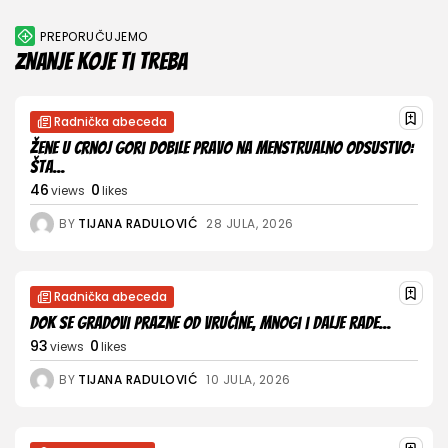
PREPORUČUJEMO
Znanje koje ti treba
Radnička abeceda
Žene u Crnoj Gori dobile pravo na menstrualno odsustvo:
Šta...
46
0
views
likes
BY
TIJANA RADULOVIĆ
28 JULA, 2026
Radnička abeceda
Dok se gradovi prazne od vrućine, mnogi i dalje rade...
93
0
views
likes
BY
TIJANA RADULOVIĆ
10 JULA, 2026