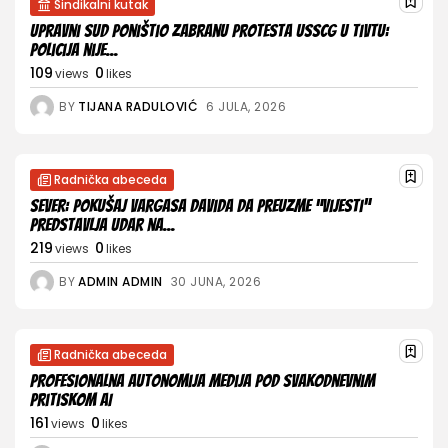
Sindikalni kutak
Upravni sud poništio zabranu protesta USSCG u Tivtu:
Policija nije...
109
0
views
likes
BY
TIJANA RADULOVIĆ
6 JULA, 2026
Radnička abeceda
Sever: Pokušaj Vargasa Davida da preuzme “Vijesti”
predstavlja udar na...
219
0
views
likes
BY
ADMIN ADMIN
30 JUNA, 2026
Radnička abeceda
Profesionalna autonomija medija pod svakodnevnim
pritiskom AI
161
0
views
likes