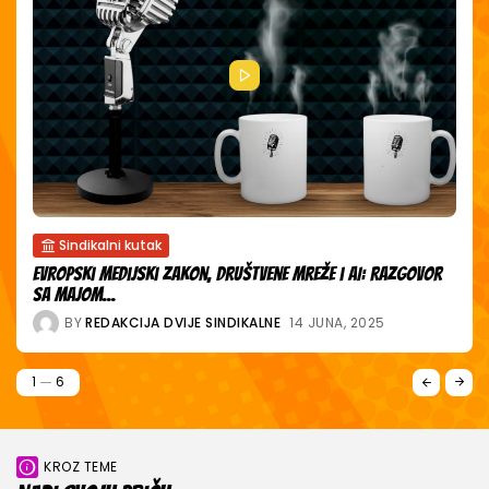
Siguran teren
Život iza objektiva – prijetnje zaposlenima u medijima
BY
REDAKCIJA DVIJE SINDIKALNE
14 JUNA, 2025
2
6
KROZ TEME