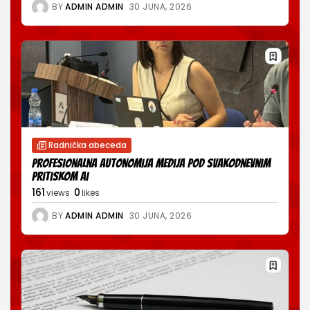
BY
ADMIN ADMIN
30 JUNA, 2026
Radnička abeceda
Profesionalna autonomija medija pod svakodnevnim
pritiskom AI
161
0
views
likes
BY
ADMIN ADMIN
30 JUNA, 2026