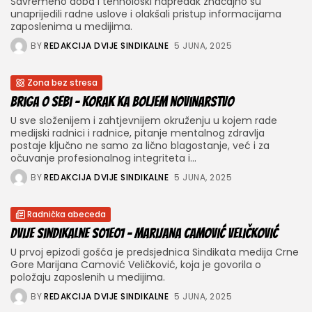
Savremeno doba i tehnološki napredak značajno su
unaprijedili radne uslove i olakšali pristup informacijama
zaposlenima u medijima.
BY
REDAKCIJA DVIJE SINDIKALNE
5 JUNA, 2025
Zona bez stresa
Briga o sebi – korak ka boljem novinarstvo
U sve složenijem i zahtjevnijem okruženju u kojem rade
medijski radnici i radnice, pitanje mentalnog zdravlja
postaje ključno ne samo za lično blagostanje, već i za
očuvanje profesionalnog integriteta i...
BY
REDAKCIJA DVIJE SINDIKALNE
5 JUNA, 2025
Radnička abeceda
Dvije sindikalne S01E01 – Marijana Camović Veličković
U prvoj epizodi gošća je predsjednica Sindikata medija Crne
Gore Marijana Camović Veličković, koja je govorila o
položaju zaposlenih u medijima.
BY
REDAKCIJA DVIJE SINDIKALNE
5 JUNA, 2025