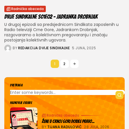
Radnička abeceda
Dvije sindikalne S01E02 – Jadranka Drobnjak
U drugoj epizodi sa predsjednicom Sindikata zaposlenih u
Radio televiziji Crne Gore, Jadrankom Drobnjak,
razgovaramo o kolektivnom pregovaranju i značaju
postojanja kolektivnih ugovora.
BY
REDAKCIJA DVIJE SINDIKALNE
5 JUNA, 2025
1
2
PRETRAGA
NAJNOVIJE OBJAVE
Radnička abeceda
Žene u Crnoj Gori dobile pravo...
BY
TIJANA RADULOVIĆ
28 JULA, 2026