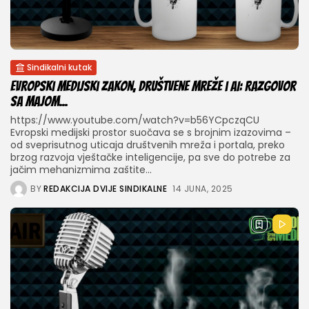
Sindikalni kutak
Evropski medijski zakon, društvene mreže i AI: Razgovor
sa Majom...
https://www.youtube.com/watch?v=b56YCpczqCU
Evropski medijski prostor suočava se s brojnim izazovima –
od sveprisutnog uticaja društvenih mreža i portala, preko
brzog razvoja vještačke inteligencije, pa sve do potrebe za
jačim mehanizmima zaštite...
BY
REDAKCIJA DVIJE SINDIKALNE
14 JUNA, 2025