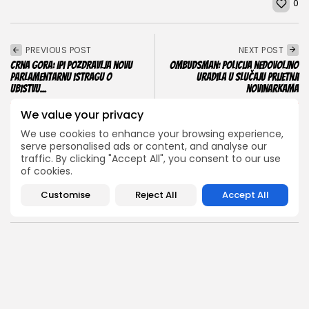
0
PREVIOUS POST
NEXT POST
Crna Gora: IPI pozdravlja novu
Ombudsman: Policija nedovoljno
parlamentarnu istragu o
uradila u slučaju prijetnji
ubistvu...
novinarkama
Siguran teren
Siguran teren
We value your privacy
We use cookies to enhance your browsing experience,
serve personalised ads or content, and analyse our
traffic. By clicking "Accept All", you consent to our use
SHOW COMMENTS (0)
of cookies.
Customise
Reject All
Accept All
Recent Posts:
Radnička abeceda
Žene u Crnoj Gori dobile pravo na menstrualno odsustvo: Šta...
BY
TIJANA RADULOVIĆ
28 JULA, 2026
Radnička abeceda