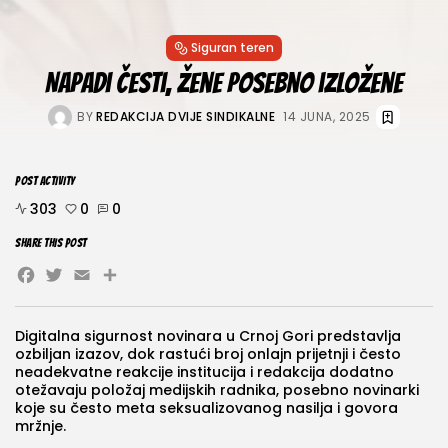
Siguran teren
Napadi česti, žene posebno izložene
BY
REDAKCIJA DVIJE SINDIKALNE
14 JUNA, 2025
POST ACTIVITY
303
0
0
SHARE THIS POST
Facebook
Twitter
Email
Share
Digitalna sigurnost novinara u Crnoj Gori predstavlja
ozbiljan izazov, dok rastući broj onlajn prijetnji i često
neadekvatne reakcije institucija i redakcija dodatno
otežavaju položaj medijskih radnika, posebno novinarki
koje su često meta seksualizovanog nasilja i govora
mržnje.