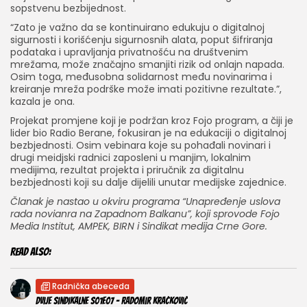
sopstvenu bezbijednost.
“Zato je važno da se kontinuirano edukuju o digitalnoj
sigurnosti i korišćenju sigurnosnih alata, poput šifriranja
podataka i upravljanja privatnošću na društvenim
mrežama, može značajno smanjiti rizik od onlajn napada.
Osim toga, međusobna solidarnost među novinarima i
kreiranje mreža podrške može imati pozitivne rezultate.”,
kazala je ona.
Projekat promjene koji je podržan kroz Fojo program, a čiji je
lider bio Radio Berane, fokusiran je na edukaciji o digitalnoj
bezbjednosti. Osim vebinara koje su pohađali novinari i
drugi meidjski radnici zaposleni u manjim, lokalnim
medijima, rezultat projekta i priručnik za digitalnu
bezbjednosti koji su dalje dijelili unutar medijske zajednice.
Članak je nastao u okviru programa “Unapređenje uslova
rada novianra na Zapadnom Balkanu”, koji sprovode Fojo
Media Institut, AMPEK, BIRN i Sindikat medija Crne Gore.
Read Also:
Radnička abeceda
Dvije sindikalne S01E07 – Radomir Kračković