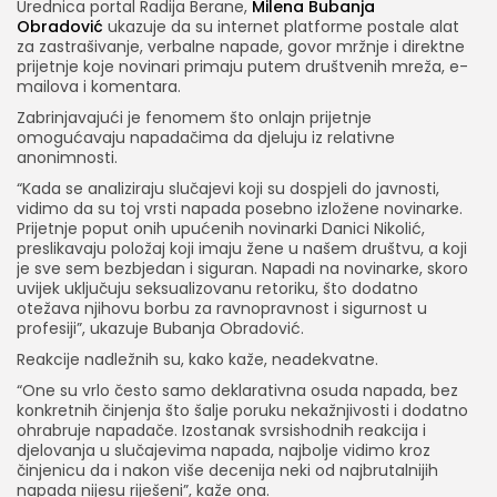
Urednica portal Radija Berane,
Milena Bubanja
Obradović
ukazuje da su internet platforme postale alat
za zastrašivanje, verbalne napade, govor mržnje i direktne
prijetnje koje novinari primaju putem društvenih mreža, e-
mailova i komentara.
Zabrinjavajući je fenomem što onlajn prijetnje
omogućavaju napadačima da djeluju iz relativne
anonimnosti.
“Kada se analiziraju slučajevi koji su dospjeli do javnosti,
vidimo da su toj vrsti napada posebno izložene novinarke.
Prijetnje poput onih upućenih novinarki Danici Nikolić,
preslikavaju položaj koji imaju žene u našem društvu, a koji
je sve sem bezbjedan i siguran. Napadi na novinarke, skoro
uvijek uključuju seksualizovanu retoriku, što dodatno
otežava njihovu borbu za ravnopravnost i sigurnost u
profesiji”, ukazuje Bubanja Obradović.
Reakcije nadležnih su, kako kaže, neadekvatne.
“One su vrlo često samo deklarativna osuda napada, bez
konkretnih činjenja što šalje poruku nekažnjivosti i dodatno
ohrabruje napadače. Izostanak svrsishodnih reakcija i
djelovanja u slučajevima napada, najbolje vidimo kroz
činjenicu da i nakon više decenija neki od najbrutalnijih
napada nijesu riješeni”, kaže ona.