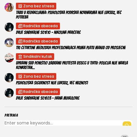
Zona bez stresa
Tabu u redakcijama: Psihološka podrška novinarima nije luksuz, već
potreba
Radnička abeceda
Dvije sindikalne S01E10 – Nikolina Pavićević
Radnička abeceda
Tri četvrtine medijskih profesionalaca prima platu manju od prosječne
Sindikalni kutak
Upravni sud poništio zabranu protesta USSCG u Tivtu: Policija nije navela
konkretan...
Zona bez stresa
Psihološka sigurnost nije luksuz, već nužnost
Radnička abeceda
Dvije sindikalne S01E03 – Ivana Mihajlović
PRETRAGA