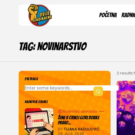
Search
Početna
Radni
for:
Tag: novinarstvo
2 results
PRETRAGA
NAJNOVIJE OBJAVE
Radnička abeceda
Žene u Crnoj Gori dobile
pravo...
BY
TIJANA RADULOVIĆ
28 JULA, 2026